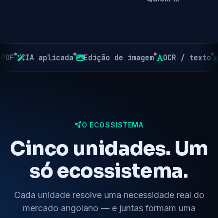
A aplicada
Edição de imagem
OCR / texto
Market
O ECOSSISTEMA
Cinco unidades. Um
só ecossistema.
Cada unidade resolve uma necessidade real do
mercado angolano — e juntas formam uma